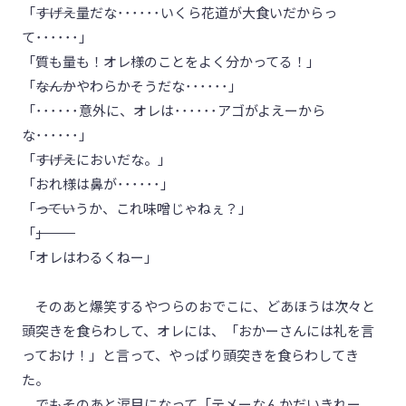
「―――すげえ量だな･･････いくら花道が大食いだからっ
て･･････」
「質も量も！オレ様のことをよく分かってる！」
「―――なんかやわらかそうだな･･････」
「･･････意外に、オレは･･････アゴがよえーから
な･･････」
「―――すげえにおいだな。」
「おれ様は鼻が･･････」
「―――っていうか、これ味噌じゃねぇ？」
「―――――――――」
「オレはわるくねー」
そのあと爆笑するやつらのおでこに、どあほうは次々と
頭突きを食らわして、オレには、「おかーさんには礼を言
っておけ！」と言って、やっぱり頭突きを食らわしてき
た。
でもそのあと涙目になって「テメーなんかだいきれー