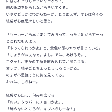
に渡されたりしたらいやだろう？」
例の紙袋を揺らしながらきいてくる。
いやかどうかはわからねーが、とりあえず、オレは今その
紙袋が心底忌々しいと思う。
「もーいーから早くあけてみろって。ったく朝からずーっ
とこれだもんよぉ」
「やってられっかよ」と、黄色い頭のヤツが言っている。
「しょうがねぇなぁ。よし。では、あけるぞ。」
ゴクッと、誰かの生唾を飲み込む音が聞こえる。
オレは、椅子ごとちょっとうしろに下がる。
のまが不思議そうに俺を見てくる。
おれは、しらねー。
紙袋から出し、包みを広げる。
「―――おい。タッパーにチョコかよ。」
「飾らないところが、キツネらしーな！」