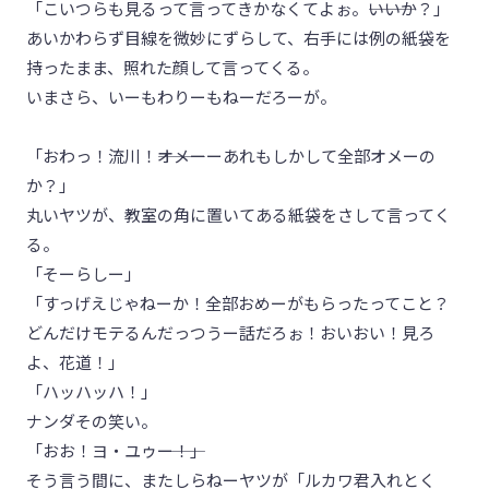
「こいつらも見るって言ってきかなくてよぉ。―――いいか？」
あいかわらず目線を微妙にずらして、右手には例の紙袋を
持ったまま、照れた顔して言ってくる。
いまさら、いーもわりーもねーだろーが。
「おわっ！流川！―――オメーーあれもしかして全部オメーの
か？」
丸いヤツが、教室の角に置いてある紙袋をさして言ってく
る。
「そーらしー」
「すっげえじゃねーか！全部おめーがもらったってこと？
どんだけモテるんだっつうー話だろぉ！おいおい！見ろ
よ、花道！」
「ハッハッハ！」
ナンダその笑い。
「おお！ヨ・ユゥ―――ー！」
そう言う間に、またしらねーヤツが「ルカワ君入れとく