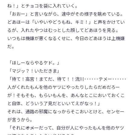
ね！」とチョコを袋に入れていく。
「おおー」と言いながら、連中がその様子を眺めている。
どあほーは「いやいやどうもね、キミ！」と声をかけてい
るが、入れたやつはむっとした顔してどあほうを見る。
いつもは機嫌が悪くなるくせに、今日のどあほうは上機嫌
だ。
「ほしーならやるケド。」
「マジッ？！いただきま」
「待て！高宮！まてだ、待て！！流川･･････テメー･･････
人がくれたもんを他のヤツにやったりしたらだめだろー
が！そもそも、もらいもんを、あんなとこにおいておくこ
と自体、どういう了見だといいてえがなっ！」
それは、通路の邪魔になっからそこおいとけと、センセー
が言うから。
「それに―――オメーだって、自分が人にやったもんを他のヤツ