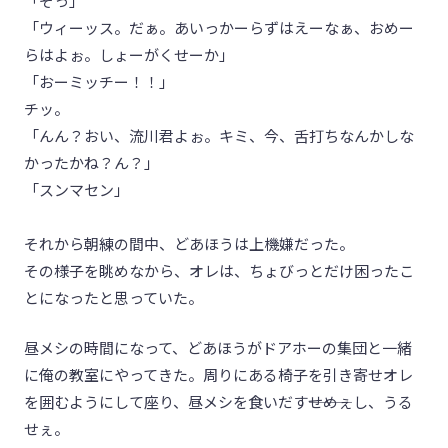
「そっ」
「ウィーッス。だぁ。あいっかーらずはえーなぁ、おめー
らはよぉ。しょーがくせーか」
「おーミッチー！！」
チッ。
「んん？おい、流川君よぉ。キミ、今、舌打ちなんかしな
かったかね？ん？」
「スンマセン」
それから朝練の間中、どあほうは上機嫌だった。
その様子を眺めなから、オレは、ちょびっとだけ困ったこ
とになったと思っていた。
昼メシの時間になって、どあほうがドアホーの集団と一緒
に俺の教室にやってきた。周りにある椅子を引き寄せオレ
を囲むようにして座り、昼メシを食いだす―――せめぇし、うる
せぇ。