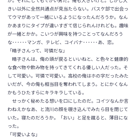
が。それにしてもでかい男だ。俺も大きいけど。しかし大
きい以外に全然共通点が見当たらない。バスケ部で出会っ
てウマがあって一緒にいるようになったんだろうか。なん
かあまりにタイプが違いすぎて信じられんけれども。趣味
が一緒とかか。こいつが興味を持つことってなんだろう
な･･････マンガ、テレビ、コイバナ･･････あ、恋。
「晴子さんって、可憐だな」
晴子さんは、俺の頭が戻るといいねと、と色々と健康的
な食べ物や飲み物を持ってきてくれる優しい人だった。そ
して可愛い。可憐で可愛い。高校の俺はホの字だったみた
いだが、今の俺も相当目を奪われてしまう。とにかくなん
かもうひたすらにキラキラしている。
せっかく秘めたる想いを口にしたのだ。コイツなんか言
わねえかなあ、と流川の顔を覗き込んでみたら目を閉じて
いた。寝たのだろうか。「おい」と足を蹴ると、薄目にな
った。
「可愛いよな」