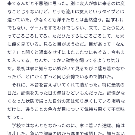
来てるんだと不思議に思った。別に友人が家に来るのは変
なことじゃないけど、どうも流川は友人というタイプとは
違っていた。少なくとも洋平たちとは全然違う。話すわけ
でもない、ゲームをするわけでもない、来て、こたつに入
ってごろごろしてる。ただひたすらにごろごろして、たま
に俺を見ている。見ると目があうのだ。目があって「なん
だ？」と聞くと返事をせずにまたこたつにもぐる。今もま
た入ってる。なんか、でかい動物を飼ってるような気分
だ。最初は家に知らない奴がいて見るたびに落ち着かなか
ったが、とにかくずっと同じ姿勢でいるので慣れた。
それに、本音を言えばいてくれて助かった。特に最初の
日だ。記憶を失った日の俺はひどいもんだった。記憶がな
くなった状態で帰った自分の家は知り尽くしている場所な
だけに、違うことの色々が目について気持ち悪くて不気味
だった。
学校ではなんともなかったのに、家に着いた途端、俺は
混乱した。急いで部屋の隅から隅まで確認した。知らない