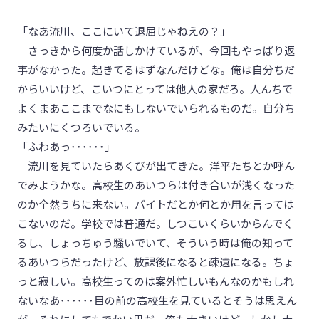
「なあ流川、ここにいて退屈じゃねえの？」
さっきから何度か話しかけているが、今回もやっぱり返
事がなかった。起きてるはずなんだけどな。俺は自分ちだ
からいいけど、こいつにとっては他人の家だろ。人んちで
よくまあここまでなにもしないでいられるものだ。自分ち
みたいにくつろいでいる。
「ふわあっ･･････」
流川を見ていたらあくびが出てきた。洋平たちとか呼ん
でみようかな。高校生のあいつらは付き合いが浅くなった
のか全然うちに来ない。バイトだとか何とか用を言っては
こないのだ。学校では普通だ。しつこいくらいからんでく
るし、しょっちゅう騒いでいて、そういう時は俺の知って
るあいつらだったけど、放課後になると疎遠になる。ちょ
っと寂しい。高校生ってのは案外忙しいもんなのかもしれ
ないなあ･･････目の前の高校生を見ているとそうは思えん