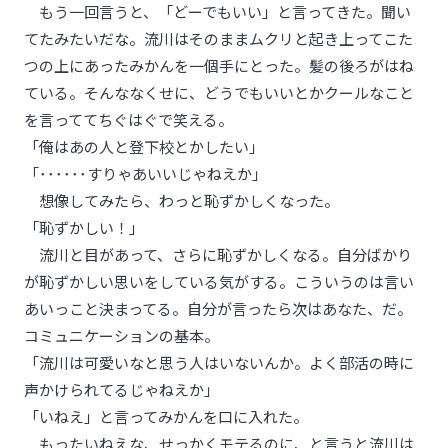
もう一回言うと、「どーでもいい」と言ってきた。聞い
てたみたいだな。流川はそのままムクリと起き上ってこた
つの上にあったみかんを一個手にとった。髪の後ろがはね
ている。そんななくせに、どうでもいいとかクールなこと
を言っててちぐはぐで笑える。
「俺はあの人と登下校とかしたい」
「･･････すりゃあいいじゃねえか」
想像してみたら、わっと恥ずかしくなった。
「恥ずかしい！」
流川と目があって、さらに恥ずかしくなる。自分ばかり
が恥ずかしい思いをしている気がする。こういうのは言い
あいっこと決まってる。自分が言ったら次はあなた、だ。
コミュニケーションの基本。
「流川は可愛いなと思う人はいないんか。よく部活の時に
声かけられてるじゃねえか」
「いねえ」と言ってみかんを口に入れた。
もったいねえな、せっかくモテるのに、と言うと流川は