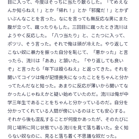
目に入って、今度はそっちに当たり散らした。「てめえな
んか知らねえ！」とか「帰れ！」とか「邪魔だ！」とかず
いぶんなことを言った。なにを言っても無反応な男にまた
腹が立って、蹴ったりもした。三回目に蹴ったとき流川は
ようやく反応した。「八つ当たり」と、こたつに入って、
ポツリ、そう言った。それで俺は頭が冷えた。やり返して
こない奴に暴力を振った自分を恥じて、「悪かった」と言
ったら、流川は「ああ」と頷いた。「やり返しても良い
ぞ」と言ったら「年下は殴らねえ」と返ってきた。それを
聞いてコイツは俺が記憶喪失になったことをちゃんと分か
ってたんだなと知った。あまりに反応が薄いから聞いてな
かったんじゃねえかと疑い始めていたのだ。流川は俺が中
学三年生であることをちゃんと分かっているのだ。自分を
分かってくれている人間が傍にいるのはとても安心する。
それから後も混乱することが何度かあったが、そのたびに
同じ場所に同じ状態でいる流川を見て落ち着いた。全く知
らない奴なのに、見ると落ち着く不思議な奴だった。