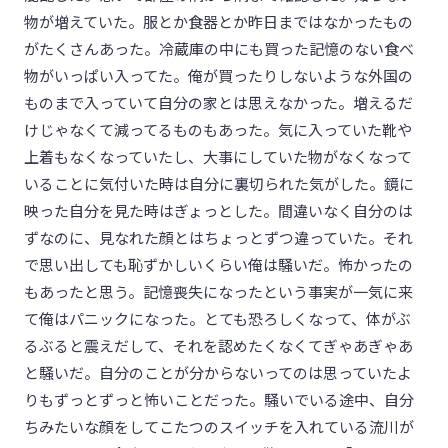
物が増えていた。服とか食器とか昨日まではなかったもの
がたくさんあった。冷蔵庫の中にも買った記憶のない食べ
物がいっぱい入ってた。俺が買ったりしないような外国の
ものまで入っていて自分の家とは思えなかった。増えるだ
けじゃなくて減ってるものもあった。気に入っていた靴や
上着もなくなっていたし、大事にしていた物がなくなって
いることに気付いた時は自分に裏切られた気がした。鏡に
映った自分を見た時はぎょっとした。間違いなく自分のは
ずなのに、見なれた顔とはちょっとずつ違っていた。それ
で思い出しても恥ずかしいくらい俺は騒いだ。怖かったの
もあったと思う。記憶喪失になったという事実が一気に来
て俺はパニックになった。とても恐ろしくなって、体がぶ
るぶると震えだして、それを認めたくなくてぎゃあぎゃあ
と騒いだ。自分のことが分からないってのは思っていたよ
りもずっとずっと怖いことだった。騒いでいる途中、自分
ちみたいな顔をしてこたつのスイッチを入れている流川が