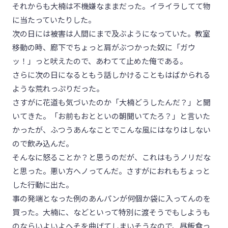
それからも大楠は不機嫌なままだった。イライラしてて物
に当たっていたりした。
次の日には被害は人間にまで及ぶようになっていた。教室
移動の時、廊下でちょっと肩がぶつかった奴に「ガウ
ッ！」っと吠えたので、あわてて止めた俺である。
さらに次の日になるともう話しかけることもはばかられる
ような荒れっぷりだった。
さすがに花道も気づいたのか「大楠どうしたんだ？」と聞
いてきた。「お前もおとといの朝聞いてたろ？」と言いた
かったが、ふつうあんなことでこんな風にはなりはしない
ので飲み込んだ。
そんなに怒ることか？と思うのだが、これはもうノリだな
と思った。悪い方へノってんだ。さすがにおれもちょっと
した行動に出た。
事の発端となった例のあんパンが何個か袋に入ってんのを
買った。大楠に、などといって特別に渡そうでもしようも
のならいよいよへそを曲げてしまいそうなので、昼飯食っ