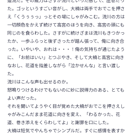
道流だ。その威力はさすが流川といった感じで、圧巻だっ
た。ゴッというすごい音がし、大楠は両手でおでこを押さ
え「くうぅぅっ」っとその場にしゃがみこむ。流川の方は
一切顔色をかえず続けて高宮のほうを向き、高宮の頭にも
同じのを食らわした。さすがに続けざまは流川もきつかっ
たか、一歩ふらっと後ずさったが踏ん張って、俺に向き合
った。いやいや、おれは・・・！俺の気持ちが通じたよう
に、「お前はいい」とつぶやき、そして大楠と高宮に向き
なおし、花道を指差しながら「泣かせんな」と言い渡し
た。
流川はこんな声も出せるのか。
怒鳴りつけるわけでもないのに妙に説得力のある、とても
よい声だった。
それを聞いてようやく目が覚めた大楠がおでこを押さえし
ゃがみこんだまま花道に向きを変え、「わるかった、花
道、巻き添えをくらわしてよ」と謝罪を口にした。
大楠は短気でやんちゃでシンプルだ。すぐに感情を表すか