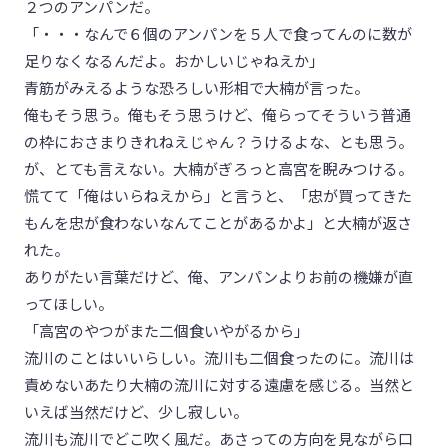
２つのアンパンだ。
「・・・なんで６個のアンパンを５人で食ってんのに数が
足りなくなるんだよ。おかしいじゃねえか」
青筋がみえるような恐ろしい形相で大楠が言った。
俺もそう思う。俺もそう思うけど、俺らってそういう普通
の枠におさまりきれねえじゃん？うけるよな、とも思う。
が、とても言えない。大楠がぎろっと高宮を睨みつける。
慌てて「俺はいらねえから」と言うと、「忠が買ってきた
もんを忠が食わないなんてことがあるかよ」と大楠が返さ
れた。
ありがたい言葉だけど、俺、アンパンよりお前の機嫌が直
ってほしい。
「高宮のやつがまた二個食いやがるから」
流川のことはいいらしい。流川も二個食ったのに。流川は
責めないあたり大楠の流川に対する遠慮を感じる。当然と
いえば当然だけど、少し寂しい。
流川も流川でどこ吹く風だ。あさっての方向を見ながら口