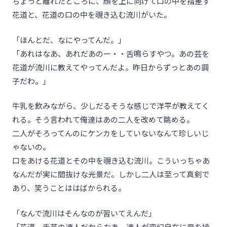
ちょっと離れたところに、顔を上に向けて口の中を指差す
花道と、花道の口の中を覗き込む流川がいた。
「ほんとだ、なにやってんだ。」
「あれはなあ、あれだあのー・・舌鳴らすやつ。あの芸を
花道が流川に教えてやってんだよ。昨日からずっとあの調
子だわ。」
牛乳を飲みながら、少しだるそうな感じで洋平が教えてく
れる。そう言われて俺達はあの二人を改めて眺める。
二人がそろってんのにケンカをしていないなんて珍しいじ
ゃないの。
口をあける花道とその中を覗き込む流川。こういっちゃあ
なんだが実に間抜けな光景だ。しかし二人は至って真剣で
あり、笑うことははばかられる。
「なんで流川はそんなのが習いてえんだ」
「花道、舌芸の達人だからなあ。達人が変幻自在に音を操