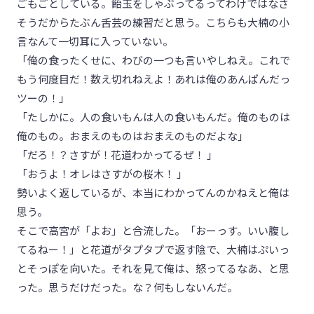
ごもごとしている。飴玉をしゃぶってるってわけではなさ
そうだからたぶん舌芸の練習だと思う。こちらも大楠の小
言なんて一切耳に入っていない。
「俺の食ったくせに、わびの一つも言いやしねえ。これで
もう何度目だ！数え切れねえよ！あれは俺のあんぱんだっ
ツーの！」
「たしかに。人の食いもんは人の食いもんだ。俺のものは
俺のもの。おまえのものはおまえのものだよな」
「だろ！？さすが！花道わかってるぜ！ 」
「おうよ！オレはさすがの桜木！ 」
勢いよく返しているが、本当にわかってんのかねえと俺は
思う。
そこで高宮が「よお」と合流した。「おーっす。いい腹し
てるねー！」と花道がタプタプで返す陰で、大楠はぷいっ
とそっぽを向いた。それを見て俺は、怒ってるなあ、と思
った。思うだけだった。な？何もしないんだ。