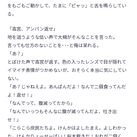
をもごもご動かして、たまに「ピャッ」と舌を鳴らしてい
る。
「高宮、アンパン返せ」
地を這うような低い声で大楠がそんなことを言った。
言っても仕方のないことを･･･と俺は呆れる。
「あ？」
とぼけた声で高宮が返す。色の入ったレンズで目が隠れて
イマイチ表情がつかめないが、おそらく本当に気にしてい
ない。
「あ？じゃねえよ。あんぱんだよ！なんで二個食ってんだ
よ！返せ！」
「なんでって、腹減ってたから」
「なんでいっつもそんなに腹が減ってんだよ、吐き出
せ！」
「こらこら庶民たちよ。けんかはよしたまえ。よしわかっ
た。けんかりょーせーばい！桜木裁きだ！おれが二個く