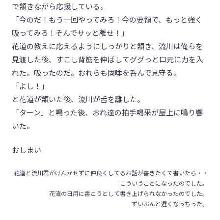
で頷きながら応援している。
「今のだ！もう一回やってみろ！今の要領で、もっと強く
吸ってみろ！そんでサッと離せ！」
花道の教えに応えるようにしっかりと頷き、流川は俺らを
見渡した後、すこし背筋を伸ばしてググっと口元に力を入
れた。吸ったのだ。おれらも固唾を呑んで見守る。
「よし！」
と花道が頷いた後、流川が舌を離した。
「ターン」と鳴った後、おれ達の拍手喝采が屋上に鳴り響
いた。
おしまい
花道と流川君がけんかせずに仲良くしてるお話が書きたくて書いたら・・
こういうことになったのでした。
花流の日用に書こうとして書き上げられなかったのでした。
ずいぶんと遅くなっちった。