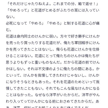
「それだけじゃたりねえよ。これまでの分、箱で返せ！」
「やめろって」と花道がとめるがふたりの耳には入ってい
ない。
必死になって「やめろ」「やめろ」と制する花道に心が痛
む。
花道は身内同士のけんかに弱い。方々で好き勝手にけんか
を売ったり買ったりする花道だが、俺たち軍団相手にけん
かを売ってきたことはないし、俺らも花道にけんかを仕掛
けることはない。花道にとって俺たちのけんかは俺たちが
思うよりもずっと重いものなんだ。だから花道の前でけん
かはしない。それは不文律のように俺たちの間にある。か
といって、けんかを我慢してきたわけじゃないし、けんか
になりそうなときもあった。それを花道のためといって我
慢してきたこともない。それでもこんな風なけんかになる
ことはなかった。なぜなら洋平がいたからだ。洋平がやん
わり入ってってけんかになる前におさめてきたからだ。あ
あ、洋平、何だってお前こんなときに休んでるんだ。