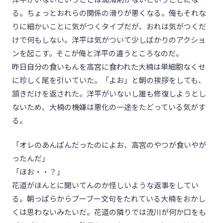
る。ちょっとおれらの関係の滑りが悪くなる。俺もそれな
りに細かいことに気がつくタイプだが、おれは気がつくだ
けで何もしない。洋平は気がついて少しばかりのアクショ
ンを起こす。そこが俺と洋平の違うところなのだ。
昨日自分の食いもんを高宮に食われた大楠は単細胞なくせ
に珍しく尾を引いていた。「よお」と朝の挨拶をしても、
頷きだけを返された。洋平がいないし誰も修復しようとし
ないため、大楠の機嫌は悪化の一途をたどっている気がす
る。
「オレのあんぱんだったのによお、高宮のやつが食いやが
ったんだ」
「ほお・・？」
花道がほんとに聞いてんのか怪しいような返事をしてい
る。朝っぱらからブーブー文句をたれている大楠をおかし
くは思わないみたいだ。花道の隣りでは流川が何か口をも