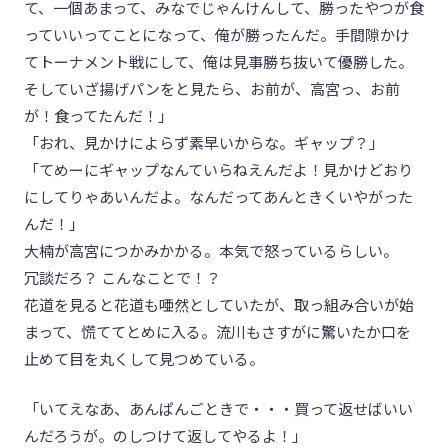
て、一個あまって、みなでじゃんけんして、勝ったやつが食
っていいってことになって、俺が勝ったんだ。手間隙かけ
てトーナメント戦にして、俺は見事勝ち抜いて優勝した。
そしていざ揚げパンをと見たら、お前が、高宮っ、お前
が！食ってたんだ！」
「おれ、見かけによらず素早いからな。ギャップ？」
「てめーにギャップなんていらねえんだよ！見かけどおり
にしてりゃあいんだよ。なんだってあんときくいやがった
んだ！」
大楠が高宮につかみかかる。本気で怒っているらしい。
冗談だろ？ こんなことで！？
花道を見ると花道も唖然としていたが、取っ組み合いが始
まって、慌ててとめに入る。流川もさすがに驚いたか口を
止めて目を丸くして見つめている。
「いてえなあ、あんぱんごときで・・・買って返せばいい
んだろうが。のしつけて返してやるよ！」