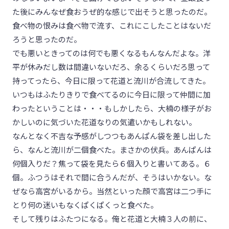
た後にみんなぜ食おうぜ的な感じで出そうと思ったのだ。
食べ物の恨みは食べ物で流す、これにこしたことはないだ
ろうと思ったのだ。
でも悪いときってのは何でも悪くなるもんなんだよな。洋
平が休みだし数は間違いないだろ、余るくらいだろ思って
持ってったら、今日に限って花道と流川が合流してきた。
いつもはふたりきりで食べてるのに今日に限って仲間に加
わったということは・・・もしかしたら、大楠の様子がお
かしいのに気づいた花道なりの気遣いかもしれない。
なんとなく不吉な予感がしつつもあんぱん袋を差し出した
ら、なんと流川が二個食べた。まさかの伏兵。あんぱんは
何個入りだ？焦って袋を見たら６個入りと書いてある。６
個。ふつうはそれで間に合うんだが、そうはいかない。な
ぜなら高宮がいるから。当然といった顔で高宮は二つ手に
とり何の迷いもなくぱくぱくっと食べた。
そして残りはふたつになる。俺と花道と大楠３人の前に、