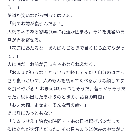
う！ 」
花道が笑いながら割ってはいる。
「何でお前が食うんだよ！」
大楠の棘のある怒鳴り声に花道が固まる。それを見咎め高
宮が眉を寄せる。
「花道にあたるな。あんぱんごときで目くじら立てやがっ
て。」
火に油だ。お前が言っちゃあならねえだろ。
「おまえがいうな！どういう神経してんだ！自分のはさっ
さと食っといて、人のもんを初めてたべるような顔してま
た食べやがる！ おまえはいっつもそうだ。昔っからそうだ
った。思い出したぞ小５のときの、給食の時間」
「おい大楠、よせよ、そんな昔の話。」
あまりにみっともない。
「うるっせえ！給食の時間・・あの日は揚げパンだった。
俺はあれが大好きだった。その日ちょうど休みのやつがい