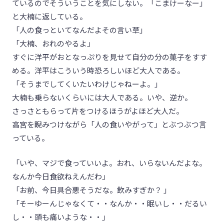
ているのでそういうことを気にしない。「こまけーなー」
と大楠に返している。
「人の食っといてなんだよその言い草」
「大楠、おれのやるよ」
すぐに洋平がおとなっぷりを見せて自分の分の菓子をすす
める。洋平はこういう時恐ろしいほど大人である。
「そうまでしてくいたいわけじゃねーよ。」
大楠も乗らないくらいには大人である。いや、逆か。
さっさともらって片をつけるほうがよほど大人だ。
高宮を睨みつけながら「人の食いやがって」とぶつぶつ言
っている。
「いや、マジで食っていいよ。おれ、いらないんだよな。
なんか今日食欲ねえんだわ」
「お前、今日具合悪そうだな。飲みすぎか？ 」
「そーゆーんじゃなくて・・なんか・・眠いし・・だるい
し・・頭も痛いような・・」