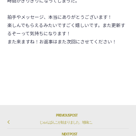
時間がぎりぎりになってしまった。
拍手やメッセージ、本当にありがとうございます！
楽しんでもらえるみたいですごく嬉しいです。また更新す
るぞーって気持ちになります！
また来ますね！お返事はまた次回にさせてください！
PREVIOU
PREVIOUS POST
Post
じゅんばんこが始まりました、地味に。
POST
navigation
LINK
NE
NEXT POST